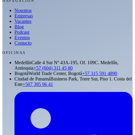
NAVEGACIÓN
Nosotros
Empresas
Vacantes
Blog
Podcast
Eventos
Contacto
OFICINAS
Medellín
Calle 4 Sur Nº 43A-195, Of. 109C. Medellín,
Antioquia
+57 (604) 311 45 80
Bogotá
World Trade Center, Bogotá
+57 315 591 4890
Ciudad de Panamá
Business Park, Torre Sur, Piso 1. Costa del
Este
+507 395 96 41