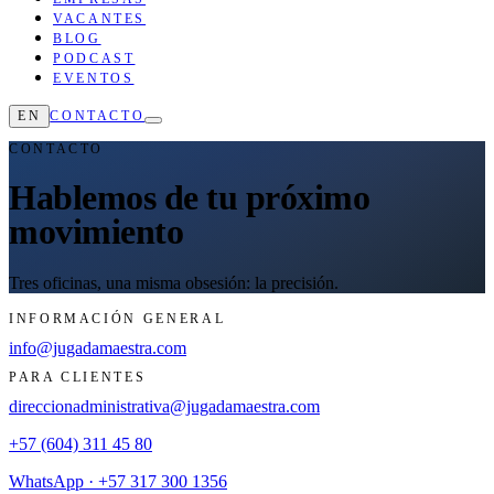
VACANTES
BLOG
PODCAST
EVENTOS
EN
CONTACTO
CONTACTO
Hablemos de tu próximo
movimiento
Tres oficinas, una misma obsesión: la precisión.
INFORMACIÓN GENERAL
info@jugadamaestra.com
PARA CLIENTES
direccionadministrativa@jugadamaestra.com
+57 (604) 311 45 80
WhatsApp · +57 317 300 1356